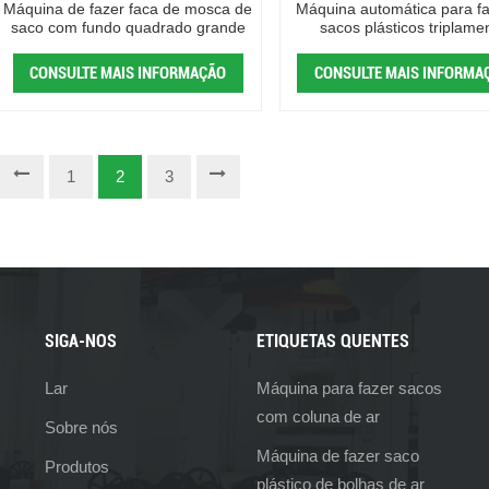
Máquina de fazer faca de mosca de
Máquina automática para fa
saco com fundo quadrado grande
sacos plásticos triplame
dobrados
CONSULTE MAIS INFORMAÇÃO
CONSULTE MAIS INFORMA
1
2
3
SIGA-NOS
ETIQUETAS QUENTES
Lar
Máquina para fazer sacos
com coluna de ar
Sobre nós
Máquina de fazer saco
Produtos
plástico de bolhas de ar