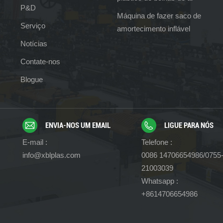
P&D
Máquina de fazer saco de
Serviço
amortecimento inflável
Notícias
Contate-nos
Blogue
ENVIA-NOS UM EMAIL
LIGUE PARA NÓS
E-mail :
Telefone :
info@xblplas.com
0086 14706654986/0755
21003039
Whatsapp :
+8614706654986