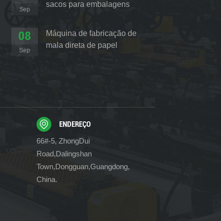
sacos para embalagens
Sep
almofadadas
08
Máquina de fabricação de
mala direta de papel
Sep
revoluciona o setor de
embalagens
ENDEREÇO
66#-5, ZhongDui
-
Road,Dalingshan
Town,Dongguan,Guangdong,
China.