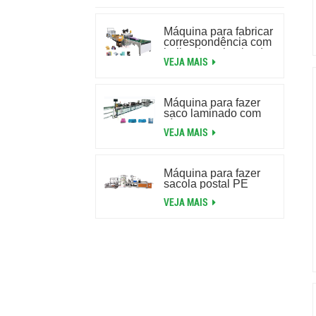
Máquina para fabricar
correspondência com
bolha de ar laminada
VEJA MAIS
de alta velocidade
Máquina para fazer
saco laminado com
zíper com bolha de ar
VEJA MAIS
Máquina para fazer
sacola postal PE
VEJA MAIS