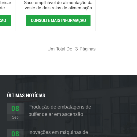
bricar
Saco empilhável de alimentação da
nte
veste de dois rolos de alimentação
a rendimento elevado de duas
pistas quatro que faz a máquina
ÇÃO
CONSULTE MAIS INFORMAÇÃO
Um Total De
3
Páginas
ÚLTIMAS NOTÍCIAS
08
Produção de embalagens de
buffer de ar em ascensão
Sep
08
Inovações em máquinas de