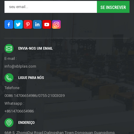
ENVIA-NOS UM EMAIL
E-mail :
info@xblplas.com
LIGUE PARA NÓS
Telefone :
0086 14706654986/0755-21003039
Whatsapp :
+8614706654986
ENDEREÇO
66#-5, ZhongDui Road,Dalingshan Town,Dongguan,Guangdong,