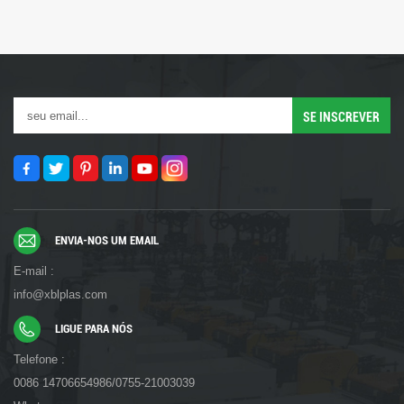
ENVIA-NOS UM EMAIL
E-mail :
info@xblplas.com
LIGUE PARA NÓS
Telefone :
0086 14706654986/0755-21003039