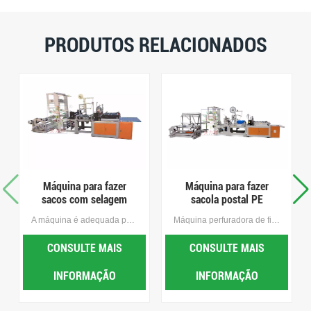
PRODUTOS RELACIONADOS
Máquina para fazer
Máquina para fazer
sacos com selagem
sacola postal PE
lateral com corte a
A máquina é adequada para fazer sacos de corte com selagem a quente de BOPP, OPP, PE e outros sacos plásticos impressos, é o equipamento ideal para fazer sacos de meias, sacos de toalha, sacos de pão e sacos de jóias, sacos de correio, sacos de correio, sacos de inspeção de segurança , sacolas de compras duty-free, etc.
Máquina perfuradora de filme mulching de alta velocidade, Fácil operação, inteligente e eficiente, espaçamento de furos e diâmetro de retenção são livremente ajustáveis. o espaçamento e a abertura dos furos são livremente ajustáveis, com Reciclagem de resíduosing.
quente
CONSULTE MAIS
CONSULTE MAIS
INFORMAÇÃO
INFORMAÇÃO