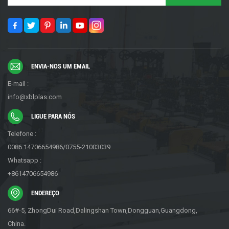
ENVIA-NOS UM EMAIL
E-mail :
info@xblplas.com
LIGUE PARA NÓS
Telefone :
0086 14706654986/0755-21003039
Whatsapp :
+8614706654986
ENDEREÇO
66#-5, ZhongDui Road,Dalingshan Town,Dongguan,Guangdong,
China.