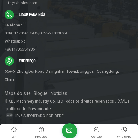
info@xblplas.com
LIGUE PARA NÓS
Telefone :
0086 14706654986/0755-21003039
Whatsapp :
+8614706654986
ENDEREÇO
66#-5, ZhongDui Road,Dalingshan Town,Dongguan,Guangdong,
China.
Mapa do site
Blogue
Notícias
XML
© XBL Machinery Industry Co., LTD Todos os direitos reservados .
|
política de Privacidade
IPv6 SUPORTADO POR REDE
Lar
Produtos
Contato
WhatsApp