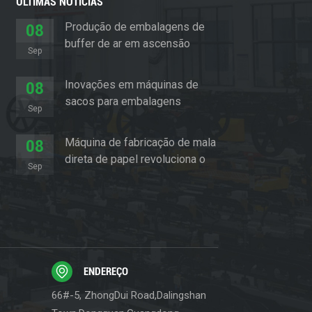
ÚLTIMAS NOTÍCIAS
Produção de embalagens de
08
buffer de ar em ascensão
Sep
Inovações em máquinas de
08
sacos para embalagens
Sep
almofadadas
Máquina de fabricação de mala
08
direta de papel revoluciona o
Sep
setor de embalagens
ENDEREÇO
66#-5, ZhongDui Road,Dalingshan