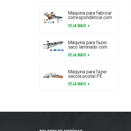
Máquina para fabricar
correspondência com
bolha de ar laminada
VEJA MAIS
de alta velocidade
Máquina para fazer
saco laminado com
zíper com bolha de ar
VEJA MAIS
Máquina para fazer
sacola postal PE
VEJA MAIS