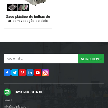
Saco plástico de bolhas de
ar com vedação de dois
lados de alta
velocidade/máquina de
fazer saco de espuma EPE
ENVIA-NOS UM EMAIL
E-mail :
info@xblplas.com