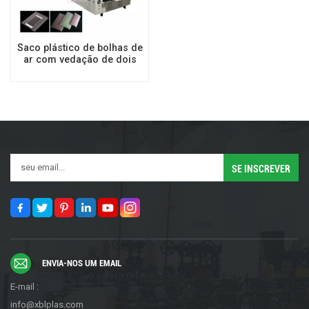
Saco plástico de bolhas de
ar com vedação de dois
lados de alta
velocidade/máquina de
fazer saco de espuma EPE
ENVIA-NOS UM EMAIL
E-mail :
info@xblplas.com