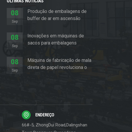
ÚLTIMAS NOTÍCIAS
Produção de embalagens de
08
buffer de ar em ascensão
Sep
Inovações em máquinas de
08
sacos para embalagens
Sep
almofadadas
Máquina de fabricação de mala
08
direta de papel revoluciona o
Sep
setor de embalagens
ENDEREÇO
66#-5, ZhongDui Road,Dalingshan