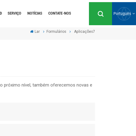
D
SERVIÇO
NOTÍCIAS
CONTATE-NOS
Português
Lar
Formulários
Aplicações7
English
Русский
Español
ao próximo nível, também oferecemos novas e
Português