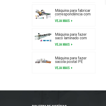
Máquina para fabricar
correspondência com
bolha de ar laminada
VEJA MAIS
de alta velocidade
Máquina para fazer
saco laminado com
zíper com bolha de ar
VEJA MAIS
Máquina para fazer
sacola postal PE
VEJA MAIS