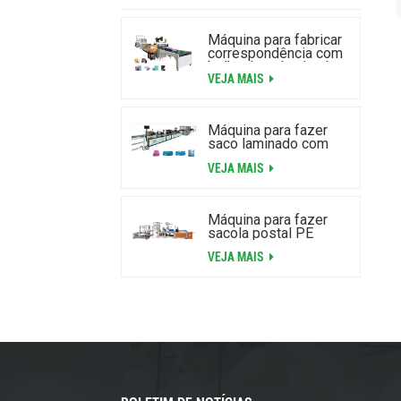
Máquina para fabricar
correspondência com
bolha de ar laminada
VEJA MAIS
de alta velocidade
Máquina para fazer
saco laminado com
zíper com bolha de ar
VEJA MAIS
Máquina para fazer
sacola postal PE
VEJA MAIS