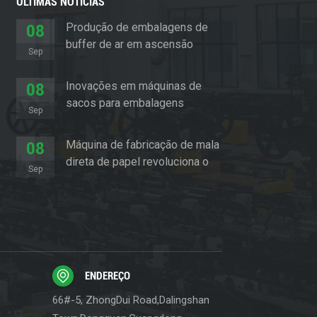
ÚLTIMAS NOTÍCIAS
Produção de embalagens de
08
buffer de ar em ascensão
Sep
Inovações em máquinas de
08
sacos para embalagens
Sep
almofadadas
Máquina de fabricação de mala
08
direta de papel revoluciona o
Sep
setor de embalagens
ENDEREÇO
66#-5, ZhongDui Road,Dalingshan