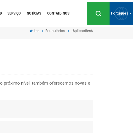
D
SERVIÇO
NOTÍCIAS
CONTATE-NOS
Português
Lar
Formulários
Aplicações6
English
Русский
Español
ao próximo nível, também oferecemos novas e
Português