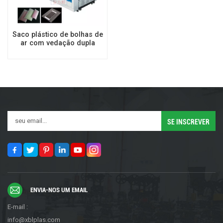
Saco plástico de bolhas de
ar com vedação dupla
totalmente
automática/Máquina para
fazer saco de espuma EPE
ENVIA-NOS UM EMAIL
E-mail :
info@xblplas.com