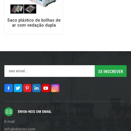
Saco plástico de bolhas de
ar com vedação dupla
totalmente
automática/Máquina para
fazer saco de espuma EPE
ENVIA-NOS UM EMAIL
E-mail :
info@xblplas.com