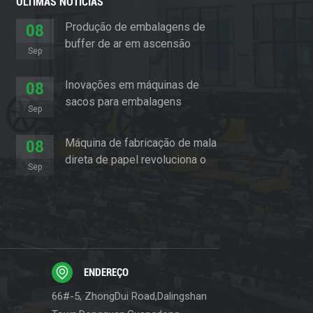
ÚLTIMAS NOTÍCIAS
Produção de embalagens de
08
buffer de ar em ascensão
Sep
Inovações em máquinas de
08
sacos para embalagens
Sep
almofadadas
Máquina de fabricação de mala
08
direta de papel revoluciona o
Sep
setor de embalagens
ENDEREÇO
66#-5, ZhongDui Road,Dalingshan