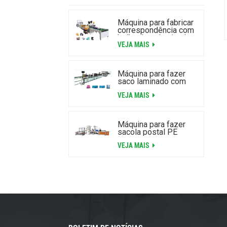
Máquina para fabricar
correspondência com
bolha de ar laminada
VEJA MAIS
de alta velocidade
Máquina para fazer
saco laminado com
zíper com bolha de ar
VEJA MAIS
Máquina para fazer
sacola postal PE
VEJA MAIS