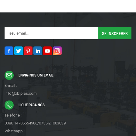
ENVIA-NOS UM EMAIL
E-mail :
info@xblplas.com
LIGUE PARA NÓS
Telefone :
0086 14706654986/0755-21003039
Whatsapp :