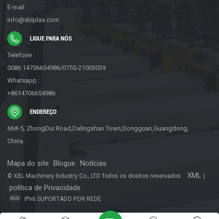
E-mail :
info@xblplas.com
LIGUE PARA NÓS
Telefone :
0086 14706654986/0755-21003039
Whatsapp :
+8614706654986
ENDEREÇO
66#-5, ZhongDui Road,Dalingshan Town,Dongguan,Guangdong,
China.
Mapa do site
Blogue
Notícias
XML
© XBL Machinery Industry Co., LTD Todos os direitos reservados .
|
política de Privacidade
IPv6 SUPORTADO POR REDE