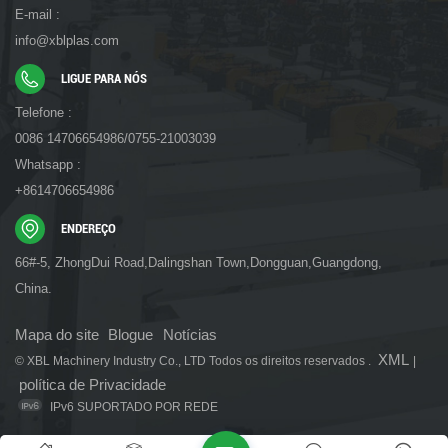
E-mail :
info@xblplas.com
LIGUE PARA NÓS
Telefone :
0086 14706654986/0755-21003039
Whatsapp :
+8614706654986
ENDEREÇO
66#-5, ZhongDui Road,Dalingshan Town,Dongguan,Guangdong,
China.
Mapa do site
Blogue
Notícias
XML
© XBL Machinery Industry Co., LTD Todos os direitos reservados .
|
política de Privacidade
IPv6 SUPORTADO POR REDE